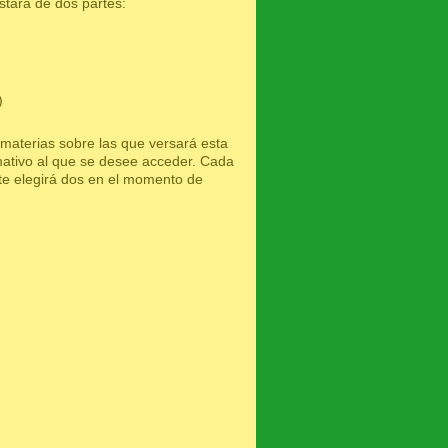
stará de dos partes:
)
materias sobre las que versará esta
rmativo al que se desee acceder. Cada
nte elegirá dos en el momento de