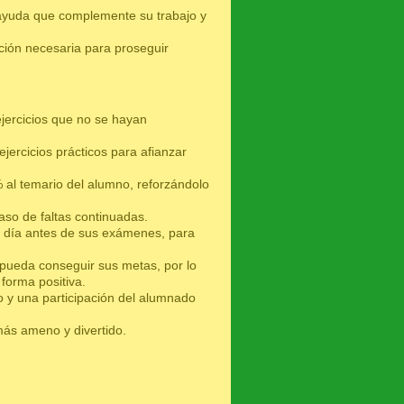
 ayuda que complemente su trabajo y
ación necesaria para proseguir
jercicios que no se hayan
ejercicios prácticos para afianzar
 al temario del alumno, reforzándolo
caso de faltas continuadas.
l día antes de sus exámenes, para
pueda conseguir sus metas, por lo
forma positiva.
o y una participación del alumnado
 más ameno y divertido.