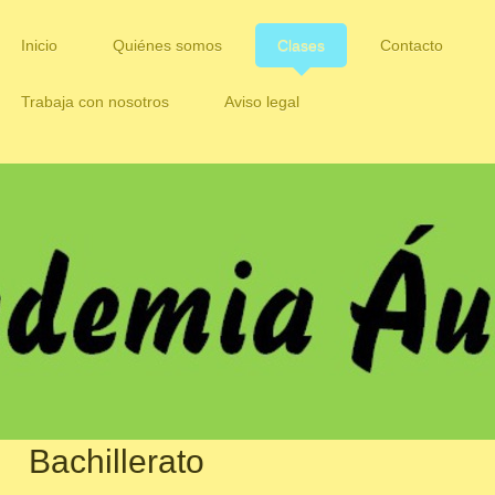
Inicio
Quiénes somos
Clases
Contacto
Trabaja con nosotros
Aviso legal
Bachillerato